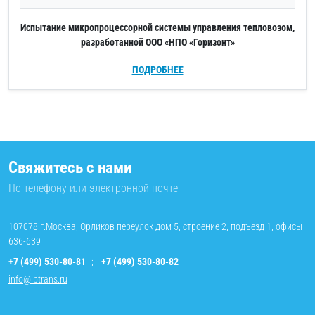
Испытание микропроцессорной системы управления тепловозом,
разработанной ООО «НПО «Горизонт»
ПОДРОБНЕЕ
Свяжитесь с нами
По телефону или электронной почте
107078 г.Москва, Орликов переулок дом 5, строение 2, подъезд 1, офисы
636-639
+7 (499) 530-80-81
;
+7 (499) 530-80-82
info@ibtrans.ru