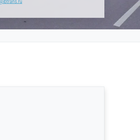
@ibtrans.ru