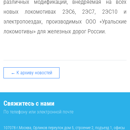
различных модификаций, внедряемая на всех
новых локомотивах 2ЭС6, 2ЭС7, 2ЭС10 и
электропоездах, производимых ООО «Уральские
локомотивы» для железных дорог России.
← К архиву новостей
Свяжитесь с нами
По телефону или электронной почте
107078 г.Москва, Орликов переулок дом 5, строение 2, подъезд 1, офисы