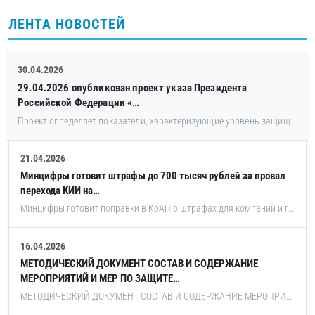
ЛЕНТА НОВОСТЕЙ
30.04.2026
29.04.2026 опубликован проект указа Президента
Российской Федерации «…
Проект определяет показатели, характеризующие уровень защищённости принадлежащих ФОИВ, высшим исполнительным органам государственной власти субъектов Российской Федерации ГИС и иных информационных систем, а также принадлежащих государственным фондам, государственным корпорациям (компаниям) и иным организациям, созданным на основании ФЗ, стратегическим предприятиям, стратегическим акционерным обществам и системообразующим организациям российской экономики, юридическим лиц, являющимся субъектами КИИ, значимых объектов КИИ и их целевые значения.
21.04.2026
Минцифры готовит штрафы до 700 тысяч рублей за провал
перехода КИИ на…
Минцифры готовит поправки в КоАП о штрафах для компаний и государственных органов, которые не уложатся в сроки перехода на доверенные программно-аппаратные комплексы на объектах критической информационной инфраструктуры. Штрафы для должностных лиц могут достигнуть 200 000 рублей, а для юридических лиц могут достигнуть 700 000 рублей. Разработкой документа занимается ведомство по поручению вице-премьера Дмитрия Григоренко, сообщают «Ведомости».
16.04.2026
МЕТОДИЧЕСКИЙ ДОКУМЕНТ СОСТАВ И СОДЕРЖАНИЕ
МЕРОПРИЯТИЙ И МЕР ПО ЗАЩИТЕ…
МЕТОДИЧЕСКИЙ ДОКУМЕНТ СОСТАВ И СОДЕРЖАНИЕ МЕРОПРИЯТИЙ И МЕР ПО ЗАЩИТЕ ИНФОРМАЦИИ, СОДЕРЖАЩЕЙСЯ В ИНФОРМАЦИОННЫХ СИСТЕМАХ Методический документ от 12 апреля 2026 г.